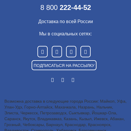
8 800
222-44-52
Доставка по всей России
Мы в социальных сетях:
ПОДПИСАТЬСЯ НА РАССЫЛКУ
Возможна доставка в следующие города России: Майкоп, Уфа,
Улан-Удэ, Горно-Алтайск, Махачкала, Назрань, Нальчик,
Элиста, Черкесск, Петрозаводск, Сыктывкар, Йошкар-Ола,
Саранск, Якутск, Владикавказ, Казань, Кызыл, Ижевск, Абакан,
Грозный, Чебоксары, Барнаул, Краснодар, Красноярск,
Владивосток, Ставрополь, Хабаровск, Благовещенск,