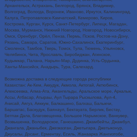
Архангельск, Астрахань, Белгород, Брянск, Владимир,
Волгоград, Вологда, Воронеж, Иваново, Иркутск, Калининград,
Калуга, Петропавловск-Камчатский, Кемерово, Киров,
Кострома, Курган, Курск, Санкт-Петербург, Липецк, Магадан,
Москва, Мурманск, Нижний Новгород, Новгород, Новосибирск,
Омск, Оренбург, Орёл, Пенза, Пермь, Псков, Ростов-на-Дону,
Рязань, Самара, Саратов, Южно-Сахалинск, Екатеринбург,
Смоленск, Тамбов, Тверь, Томск, Тула, Тюмень, Ульяновск,
Челябинск, Чита, Ярославль, Биробиджан, Агинское,
Кудымкар, Палана, Нарьян-Мар, Дудинка, Усть-Ордынка,
Ханты-Мансийск, Анадырь, Тура, Салехард.
Возможна доставка в следующие города республики
Казахстан: Ак-Кем, Аккудук, Акмола, Актогай, Актюбинск,
Алексеевка, Алма-Ата, Амангельды, Аральское море, Аркалык,
Ассы, Атбасар, Атыраы, Аул Тырара Рыскылова, Аул-4,
Ачисай, Аягуз, Аяккум, Балкашино, Балхаш, Балыкчи,
Баршатас, Баскудук, Баянаул, Бектауата, Берлик, Бестау,
Бетпак-Дала, Благовещенка, Большое Нарымское, Ванкувер,
Возвышенка, Володарское, Ганюшкино, Джамбейты, Джамбул,
Джангала, Джаныбек, Джезказган, Джетыгара, Джетыконур,
Джусалы, Досанг, Ерментау, Есиль, Жанаарка Жангизтобе,