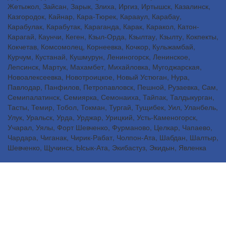
Жетыжол, Зайсан, Зарык, Злиха, Иргиз, Иртышск, Казалинск,
Казгородок, Кайнар, Кара-Тюрек, Карааул, Карабау,
Карабулак, Карабутак, Караганда, Карак, Каракол, Катон-
Карагай, Каунчи, Кеген, Кзыл-Орда, Кзылтау, Кзылту, Кокпекты,
Кокчетав, Комсомолец, Корнеевка, Кочкор, Кульжамбай,
Курчум, Кустанай, Кушмурун, Лениногорск, Ленинское,
Лепсинск, Мартук, Махамбет, Михайловка, Мугоджарская,
Новоалексеевка, Новотроицкое, Новый Устюган, Нура,
Павлодар, Панфилов, Петропавловск, Пешной, Рузаевка, Сам,
Семипалатинск, Семиярка, Семонаиха, Тайпак, Талдыкурган,
Тасты, Темир, Тобол, Токман, Тургай, Тущибек, Уил, Уланбель,
Улук, Уральск, Урда, Урджар, Урицкий, Усть-Каменогорск,
Учарал, Уялы, Форт Шевченко, Фурманово, Целкар, Чапаево,
Чардара, Чиганак, Чирик-Рабат, Чолпон-Ата, Шабдан, Шалтыр,
Шевченко, Щучинск, Ысык-Ата, Экибастуз, Экидын, Явленка