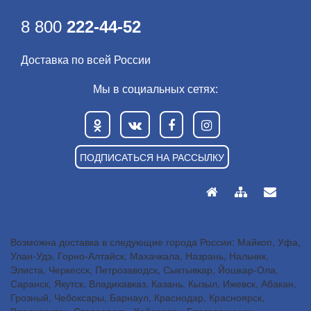
8 800
222-44-52
Доставка по всей России
Мы в социальных сетях:
ПОДПИСАТЬСЯ НА РАССЫЛКУ
Возможна доставка в следующие города России: Майкоп, Уфа,
Улан-Удэ, Горно-Алтайск, Махачкала, Назрань, Нальчик,
Элиста, Черкесск, Петрозаводск, Сыктывкар, Йошкар-Ола,
Саранск, Якутск, Владикавказ, Казань, Кызыл, Ижевск, Абакан,
Грозный, Чебоксары, Барнаул, Краснодар, Красноярск,
Владивосток, Ставрополь, Хабаровск, Благовещенск,