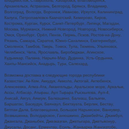
Архангельск, Астрахань, Белгород, Брянск, Владимир,
Волгоград, Вологда, Воронеж, Иваново, Иркутск, Калининград,
Калуга, Петропавловск-Камчатский, Кемерово, Киров,
Кострома, Курган, Курск, Санкт-Петербург, Липецк, Магадан,
Москва, Мурманск, Нижний Новгород, Новгород, Новосибирск,
Омск, Оренбург, Орёл, Пенза, Пермь, Псков, Ростов-на-Дону,
Рязань, Самара, Саратов, Южно-Сахалинск, Екатеринбург,
Смоленск, Тамбов, Тверь, Томск, Тула, Тюмень, Ульяновск,
Челябинск, Чита, Ярославль, Биробиджан, Агинское,
Кудымкар, Палана, Нарьян-Мар, Дудинка, Усть-Ордынка,
Ханты-Мансийск, Анадырь, Тура, Салехард.
Возможна доставка в следующие города республики
Казахстан: Ак-Кем, Аккудук, Акмола, Актогай, Актюбинск,
Алексеевка, Алма-Ата, Амангельды, Аральское море, Аркалык,
Ассы, Атбасар, Атыраы, Аул Тырара Рыскылова, Аул-4,
Ачисай, Аягуз, Аяккум, Балкашино, Балхаш, Балыкчи,
Баршатас, Баскудук, Баянаул, Бектауата, Берлик, Бестау,
Бетпак-Дала, Благовещенка, Большое Нарымское, Ванкувер,
Возвышенка, Володарское, Ганюшкино, Джамбейты, Джамбул,
Джангала, Джаныбек, Джезказган, Джетыгара, Джетыконур,
Джусалы, Досанг, Ерментау, Есиль, Жанаарка Жангизтобе,