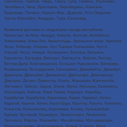
Смоленск, Тамбов, Тверь, Томск, Тула, Тюмень, Ульяновск,
Челябинск, Чита, Ярославль, Биробиджан, Агинское,
Кудымкар, Палана, Нарьян-Мар, Дудинка, Усть-Ордынка,
Ханты-Мансийск, Анадырь, Тура, Салехард.
Возможна доставка в следующие города республики
Казахстан: Ак-Кем, Аккудук, Акмола, Актогай, Актюбинск,
Алексеевка, Алма-Ата, Амангельды, Аральское море, Аркалык,
Ассы, Атбасар, Атыраы, Аул Тырара Рыскылова, Аул-4,
Ачисай, Аягуз, Аяккум, Балкашино, Балхаш, Балыкчи,
Баршатас, Баскудук, Баянаул, Бектауата, Берлик, Бестау,
Бетпак-Дала, Благовещенка, Большое Нарымское, Ванкувер,
Возвышенка, Володарское, Ганюшкино, Джамбейты, Джамбул,
Джангала, Джаныбек, Джезказган, Джетыгара, Джетыконур,
Джусалы, Досанг, Ерментау, Есиль, Жанаарка Жангизтобе,
Жетыжол, Зайсан, Зарык, Злиха, Иргиз, Иртышск, Казалинск,
Казгородок, Кайнар, Кара-Тюрек, Карааул, Карабау,
Карабулак, Карабутак, Караганда, Карак, Каракол, Катон-
Карагай, Каунчи, Кеген, Кзыл-Орда, Кзылтау, Кзылту, Кокпекты,
Кокчетав, Комсомолец, Корнеевка, Кочкор, Кульжамбай,
Курчум, Кустанай, Кушмурун, Лениногорск, Ленинское,
Лепсинск, Мартук, Махамбет, Михайловка, Мугоджарская,
Новоалексеевка, Новотроицкое, Новый Устюган, Нура,