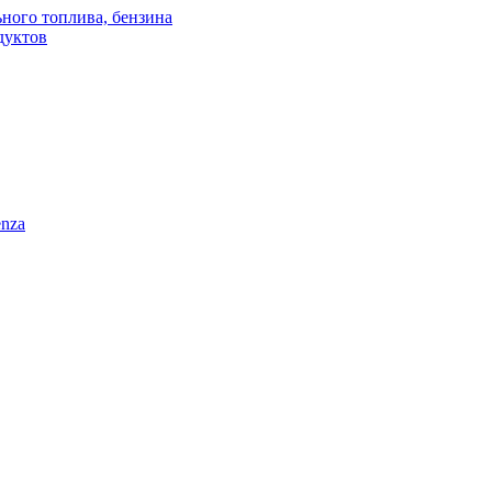
ного топлива, бензина
дуктов
enza