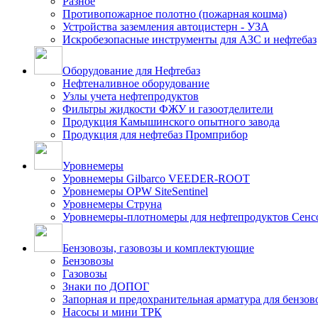
Разное
Противопожарное полотно (пожарная кошма)
Устройства заземления автоцистерн - УЗА
Искробезопасные инструменты для АЗС и нефтебаз
Оборудование для Нефтебаз
Нефтеналивное оборудование
Узлы учета нефтепродуктов
Фильтры жидкости ФЖУ и газоотделители
Продукция Камышинского опытного завода
Продукция для нефтебаз Промприбор
Уровнемеры
Уровнемеры Gilbarco VEEDER-ROOT
Уровнемеры OPW SiteSentinel
Уровнемеры Струна
Уровнемеры-плотномеры для нефтепродуктов Сен
Бензовозы, газовозы и комплектующие
Бензовозы
Газовозы
Знаки по ДОПОГ
Запорная и предохранительная арматура для бензов
Насосы и мини ТРК