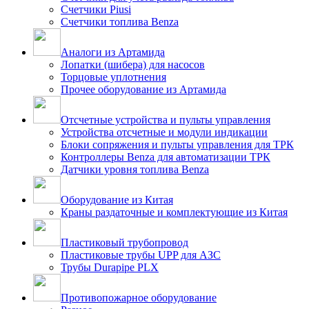
Счетчики Piusi
Счетчики топлива Benza
Аналоги из Артамида
Лопатки (шибера) для насосов
Торцовые уплотнения
Прочее оборудование из Артамида
Отсчетные устройства и пульты управления
Устройства отсчетные и модули индикации
Блоки сопряжения и пульты управления для ТРК
Контроллеры Benza для автоматизации ТРК
Датчики уровня топлива Benza
Оборудование из Китая
Краны раздаточные и комплектующие из Китая
Пластиковый трубопровод
Пластиковые трубы UPP для АЗС
Трубы Durapipe PLX
Противопожарное оборудование