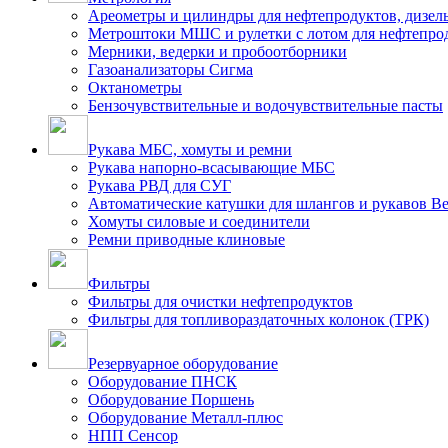
Ареометры и цилиндры для нефтепродуктов, дизель
Метроштоки МШС и рулетки с лотом для нефтепро
Мерники, ведерки и пробоотборники
Газоанализаторы Сигма
Октанометры
Бензочувствительные и водочувствительные пасты
Рукава МБС, хомуты и ремни
Рукава напорно-всасывающие МБС
Рукава РВД для СУГ
Автоматические катушки для шлангов и рукавов B
Хомуты силовые и соединители
Ремни приводные клиновые
Фильтры
Фильтры для очистки нефтепродуктов
Фильтры для топливораздаточных колонок (ТРК)
Резервуарное оборудование
Оборудование ПНСК
Оборудование Поршень
Оборудование Металл-плюс
НПП Сенсор