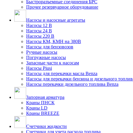
Быстроразъемные соединения БРС
Прочее резервуарное оборудование
Насосы и насосные агрегаты
Насосы 12 В
Насосы 24 В
Насосы 220 В
Насосы КМ, КМН на 380В
Насосы для бензовозов
Ручные насосы
Погружные насосы
Запасные части к насосам
Насосы Piusi
Насосы для перекачки масла Benza
Насосы для перекачки бензина и дизельного топлив
Насосы перекачки дизельного топлива Benza
Запорная арматура
Краны ПНСК
Краны LD
Краны BREEZE
Счетчики жидкости
Счетчики для учета расхода топлива