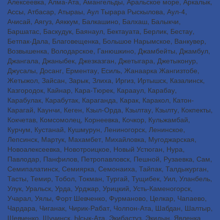
Алексеевка, Алма-Ата, Амангельды, Аральское море, Аркалык,
Ассы, Атбасар, Атыраы, Аул Тырара Рыскылова, Аул-4,
Ачисай, Аягуз, Аяккум, Балкашино, Балхаш, Балыкчи,
Баршатас, Баскудук, Баянаул, Бектауата, Берлик, Бестау,
Бетпак-Дала, Благовещенка, Большое Нарымское, Ванкувер,
Возвышенка, Володарское, Ганюшкино, Джамбейты, Джамбул,
Джангала, Джаныбек, Джезказган, Джетыгара, Джетыконур,
Джусалы, Досанг, Ерментау, Есиль, Жанаарка Жангизтобе,
Жетыжол, Зайсан, Зарык, Злиха, Иргиз, Иртышск, Казалинск,
Казгородок, Кайнар, Кара-Тюрек, Карааул, Карабау,
Карабулак, Карабутак, Караганда, Карак, Каракол, Катон-
Карагай, Каунчи, Кеген, Кзыл-Орда, Кзылтау, Кзылту, Кокпекты,
Кокчетав, Комсомолец, Корнеевка, Кочкор, Кульжамбай,
Курчум, Кустанай, Кушмурун, Лениногорск, Ленинское,
Лепсинск, Мартук, Махамбет, Михайловка, Мугоджарская,
Новоалексеевка, Новотроицкое, Новый Устюган, Нура,
Павлодар, Панфилов, Петропавловск, Пешной, Рузаевка, Сам,
Семипалатинск, Семиярка, Семонаиха, Тайпак, Талдыкурган,
Тасты, Темир, Тобол, Токман, Тургай, Тущибек, Уил, Уланбель,
Улук, Уральск, Урда, Урджар, Урицкий, Усть-Каменогорск,
Учарал, Уялы, Форт Шевченко, Фурманово, Целкар, Чапаево,
Чардара, Чиганак, Чирик-Рабат, Чолпон-Ата, Шабдан, Шалтыр,
Шевченко, Щучинск, Ысык-Ата, Экибастуз, Экидын, Явленка