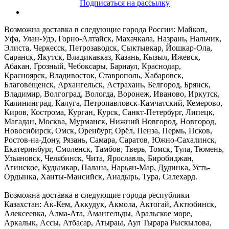
Подписаться на рассылку
Возможна доставка в следующие города России: Майкоп,
Уфа, Улан-Удэ, Горно-Алтайск, Махачкала, Назрань, Нальчик,
Элиста, Черкесск, Петрозаводск, Сыктывкар, Йошкар-Ола,
Саранск, Якутск, Владикавказ, Казань, Кызыл, Ижевск,
Абакан, Грозный, Чебоксары, Барнаул, Краснодар,
Красноярск, Владивосток, Ставрополь, Хабаровск,
Благовещенск, Архангельск, Астрахань, Белгород, Брянск,
Владимир, Волгоград, Вологда, Воронеж, Иваново, Иркутск,
Калининград, Калуга, Петропавловск-Камчатский, Кемерово,
Киров, Кострома, Курган, Курск, Санкт-Петербург, Липецк,
Магадан, Москва, Мурманск, Нижний Новгород, Новгород,
Новосибирск, Омск, Оренбург, Орёл, Пенза, Пермь, Псков,
Ростов-на-Дону, Рязань, Самара, Саратов, Южно-Сахалинск,
Екатеринбург, Смоленск, Тамбов, Тверь, Томск, Тула, Тюмень,
Ульяновск, Челябинск, Чита, Ярославль, Биробиджан,
Агинское, Кудымкар, Палана, Нарьян-Мар, Дудинка, Усть-
Ордынка, Ханты-Мансийск, Анадырь, Тура, Салехард.
Возможна доставка в следующие города республики
Казахстан: Ак-Кем, Аккудук, Акмола, Актогай, Актюбинск,
Алексеевка, Алма-Ата, Амангельды, Аральское море,
Аркалык, Ассы, Атбасар, Атыраы, Аул Тырара Рыскылова,