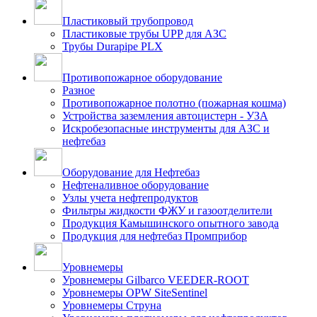
Пластиковый трубопровод
Пластиковые трубы UPP для АЗС
Трубы Durapipe PLX
Противопожарное оборудование
Разное
Противопожарное полотно (пожарная кошма)
Устройства заземления автоцистерн - УЗА
Искробезопасные инструменты для АЗС и
нефтебаз
Оборудование для Нефтебаз
Нефтеналивное оборудование
Узлы учета нефтепродуктов
Фильтры жидкости ФЖУ и газоотделители
Продукция Камышинского опытного завода
Продукция для нефтебаз Промприбор
Уровнемеры
Уровнемеры Gilbarco VEEDER-ROOT
Уровнемеры OPW SiteSentinel
Уровнемеры Струна