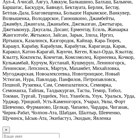
Аул-4, Ачисай, Аягуз, Аяккум, Балкашино, Балхаш, Балыкчи,
Баршатас, Баскудук, Баянаул, Бектауата, Берлик, Бестау,
Бетпак-Дала, Благовещенка, Большое Нарымское, Ванкувер,
Возвышенка, Володарское, Ганюшкино, Джамбейты,
Джамбул, Джангала, Джаныбек, Джезказган, Джетыгара,
Джетыконур, Джусалы, Досанг, Ерментау, Есиль, Жанаарка
Жангизтобе, Жетыжол, Зайсан, Зарык, Злиха, Иргиз,
Иртышск, Казалинск, Казгородок, Кайнар, Кара-Тюрек,
Карааул, Карабау, Карабулак, Карабутак, Караганда, Карак,
Каракол, Катон-Карагай, Каунчи, Кеген, Кзыл-Орда, Кзылтау,
Кзылту, Кокпекты, Кокчетав, Комсомолец, Корнеевка, Кочкор,
Кульжамбай, Курчум, Кустанай, Кушмурун, Лениногорск,
Ленинское, Лепсинск, Мартук, Махамбет, Михайловка,
Мугоджарская, Новоалексеевка, Новотроицкое, Новый
Устюган, Нура, Павлодар, Панфилов, Петропавловск,
Пешной, Рузаевка, Сам, Семипалатинск, Семиярка,
Семонаиха, Тайпак, Талдыкурган, Тасты, Темир, Тобол,
Токман, Тургай, Тущибек, Уил, Уланбель, Улук, Уральск, Урда,
Урджар, Урицкий, Усть-Каменогорск, Учарал, Уялы, Форт
Шевченко, Фурманово, Целкар, Чапаево, Чардара, Чиганак,
Чирик-Рабат, Чолпон-Ата, Шабдан, Шалтыр, Шевченко,
Щучинск, Ысык-Ата, Экибастуз, Экидын, Явленка
×