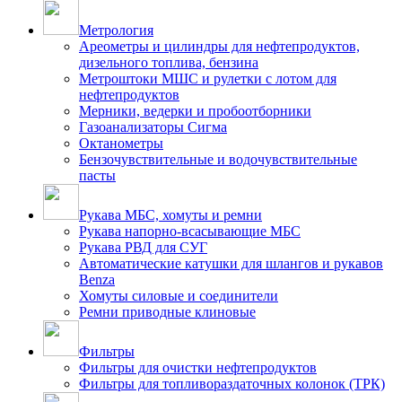
Метрология
Ареометры и цилиндры для нефтепродуктов,
дизельного топлива, бензина
Метроштоки МШС и рулетки с лотом для
нефтепродуктов
Мерники, ведерки и пробоотборники
Газоанализаторы Сигма
Октанометры
Бензочувствительные и водочувствительные
пасты
Рукава МБС, хомуты и ремни
Рукава напорно-всасывающие МБС
Рукава РВД для СУГ
Автоматические катушки для шлангов и рукавов
Benza
Хомуты силовые и соединители
Ремни приводные клиновые
Фильтры
Фильтры для очистки нефтепродуктов
Фильтры для топливораздаточных колонок (ТРК)