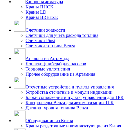
Запорная арматура
Краны ПНСК
Краны LD
Краны BREEZE
Счетчики жидкости
Счетчики для учета расхода топлива
Счетчики Piusi
Счетчики топлива Benza
Аналоги из Артамида
Лопатки (шибера) для насосов
Торцовые уплотнения
Прочее оборудование из Артамида
Отсчетные устройства и пульты управления
Устройства отсчетные и модули индикации
Блоки сопряжения и пульты управления для ТРК
Контроллеры Benza для автоматизации ТРК
Датчики уровня топлива Benza
Оборудование из Китая
Краны раздаточные и комплектующие из Китая