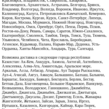
Красноярск, Владивосток, Ставрополь, Хабаровск,
Благовещенск, Архангельск, Астрахань, Белгород, Брянск,
Владимир, Волгоград, Вологда, Воронеж, Иваново, Иркутск,
Калининград, Калуга, Петропавловск-Камчатский, Кемерово,
Киров, Кострома, Курган, Курск, Санкт-Петербург, Липецк,
Магадан, Москва, Мурманск, Нижний Новгород, Новгород,
Новосибирск, Омск, Оренбург, Орёл, Пенза, Пермь, Псков,
Ростов-на-Дону, Рязань, Самара, Саратов, Южно-Сахалинск,
Екатеринбург, Смоленск, Тамбов, Тверь, Томск, Тула, Тюмень,
Ульяновск, Челябинск, Чита, Ярославль, Биробиджан,
Агинское, Кудымкар, Палана, Нарьян-Мар, Дудинка, Усть-
Ордынка, Ханты-Мансийск, Анадырь, Тура, Салехард.
Возможна доставка в следующие города республики
Казахстан: Ак-Кем, Аккудук, Акмола, Актогай, Актюбинск,
Алексеевка, Алма-Ата, Амангельды, Аральское море,
Аркалык, Ассы, Атбасар, Атыраы, Аул Тырара Рыскылова,
Аул-4, Ачисай, Аягуз, Аяккум, Балкашино, Балхаш, Балыкчи,
Баршатас, Баскудук, Баянаул, Бектауата, Берлик, Бестау,
Бетпак-Дала, Благовещенка, Большое Нарымское, Ванкувер,
Возвышенка, Володарское, Ганюшкино, Джамбейты,
Джамбул, Джангала, Джаныбек, Джезказган, Джетыгара,
Джетыконур, Джусалы, Досанг, Ерментау, Есиль, Жанаарка
Жангизтобе, Жетыжол, Зайсан, Зарык, Злиха, Иргиз,
Иртышск, Казалинск, Казгородок, Кайнар, Кара-Тюрек,