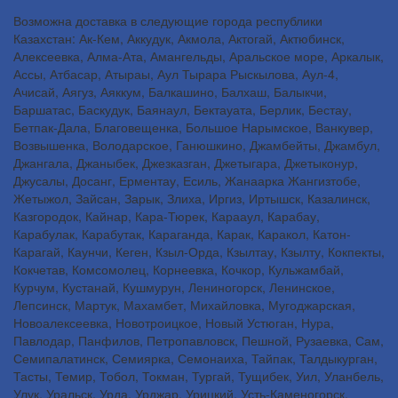
Возможна доставка в следующие города республики
Казахстан: Ак-Кем, Аккудук, Акмола, Актогай, Актюбинск,
Алексеевка, Алма-Ата, Амангельды, Аральское море, Аркалык,
Ассы, Атбасар, Атыраы, Аул Тырара Рыскылова, Аул-4,
Ачисай, Аягуз, Аяккум, Балкашино, Балхаш, Балыкчи,
Баршатас, Баскудук, Баянаул, Бектауата, Берлик, Бестау,
Бетпак-Дала, Благовещенка, Большое Нарымское, Ванкувер,
Возвышенка, Володарское, Ганюшкино, Джамбейты, Джамбул,
Джангала, Джаныбек, Джезказган, Джетыгара, Джетыконур,
Джусалы, Досанг, Ерментау, Есиль, Жанаарка Жангизтобе,
Жетыжол, Зайсан, Зарык, Злиха, Иргиз, Иртышск, Казалинск,
Казгородок, Кайнар, Кара-Тюрек, Карааул, Карабау,
Карабулак, Карабутак, Караганда, Карак, Каракол, Катон-
Карагай, Каунчи, Кеген, Кзыл-Орда, Кзылтау, Кзылту, Кокпекты,
Кокчетав, Комсомолец, Корнеевка, Кочкор, Кульжамбай,
Курчум, Кустанай, Кушмурун, Лениногорск, Ленинское,
Лепсинск, Мартук, Махамбет, Михайловка, Мугоджарская,
Новоалексеевка, Новотроицкое, Новый Устюган, Нура,
Павлодар, Панфилов, Петропавловск, Пешной, Рузаевка, Сам,
Семипалатинск, Семиярка, Семонаиха, Тайпак, Талдыкурган,
Тасты, Темир, Тобол, Токман, Тургай, Тущибек, Уил, Уланбель,
Улук, Уральск, Урда, Урджар, Урицкий, Усть-Каменогорск,