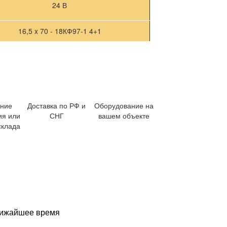
24 В
16,5 x 70 - 18КФ97-1 4+1
ение
Доставка по РФ и
Оборудование на
ия или
СНГ
вашем объекте
склада
ближайшее время