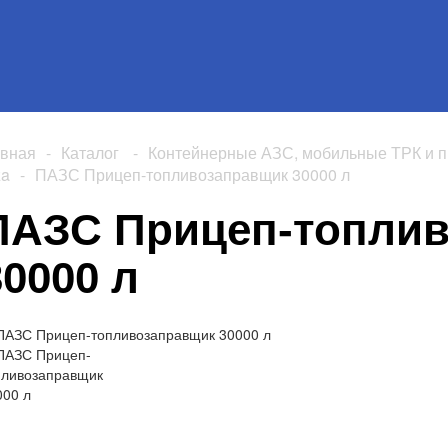
авная
-
Каталог
-
Контейнерные АЗС, мобильные ТРК и п
za
-
ПАЗС Прицеп-топливозаправщик 30000 л
ПАЗС Прицеп-топли
30000 л