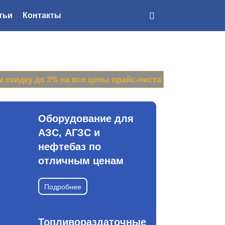
тьи
Контакты
Доставка
по всей России
идку до 3% на все цены прайс-листа
Оборудование для
АЗС, АГЗС и
нефтебаз по
отличным ценам
Подробнее
Топливораздаточные