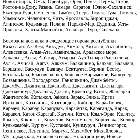
Новосибирск, Омск, Оренбург, Орёл, Пенза, Пермь, Псков,
Ростов-на-Дону, Рязань, Самара, Саратов, Южно-Сахалинск,
Екатеринбург, Смоленск, Тамбов, Тверь, Томск, Тула, Тюмень,
Ульяновск, Челябинск, Чита, Ярославль, Биробиджан,
Агинское, Кудымкар, Палана, Нарьян-Мар, Дудинка, Усть-
Ордынка, Ханты-Мансийск, Анадырь, Тура, Салехард.
Возможна доставка в следующие города республики
Казахстан: Ак-Кем, Аккудук, Акмола, Актогай, Актюбинск,
Алексеевка, Алма-Ата, Амангельды, Аральское море,
Аркалык, Ассы, Атбасар, Атыраы, Аул Тырара Рыскылова,
Аул-4, Ачисай, Аягуз, Аяккум, Балкашино, Балхаш, Балыкчи,
Баршатас, Баскудук, Баянаул, Бектауата, Берлик, Бестау,
Бетпак-Дала, Благовещенка, Большое Нарымское, Ванкувер,
Возвышенка, Володарское, Ганюшкино, Джамбейты,
Джамбул, Джангала, Джаныбек, Джезказган, Джетыгара,
Джетыконур, Джусалы, Досанг, Ерментау, Есиль, Жанаарка
Жангизтобе, Жетыжол, Зайсан, Зарык, Злиха, Иргиз,
Иртышск, Казалинск, Казгородок, Кайнар, Кара-Тюрек,
Карааул, Карабау, Карабулак, Карабутак, Караганда, Карак,
Каракол, Катон-Карагай, Каунчи, Кеген, Кзыл-Орда, Кзылтау,
Кзылту, Кокпекты, Кокчетав, Комсомолец, Корнеевка, Кочкор,
Кульжамбай, Курчум, Кустанай, Кушмурун, Лениногорск,
Ленинское, Лепсинск, Мартук, Махамбет, Михайловка,
Мугоджарская, Новоалексеевка, Новотроицкое, Новый