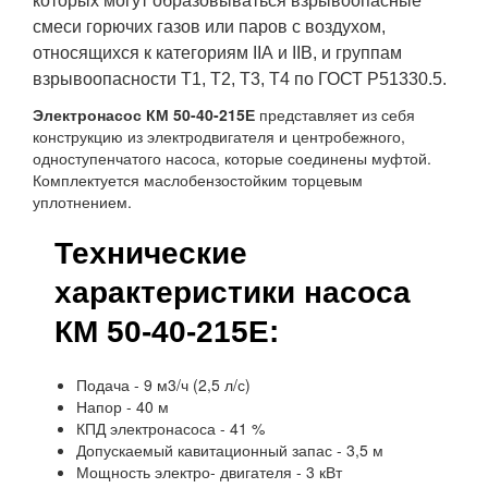
которых могут образовываться взрывоопасные
смеси горючих газов или паров с воздухом,
относящихся к категориям IIА и IIВ, и группам
взрывоопасности Т1, Т2, Т3, Т4 по ГОСТ Р51330.5.
Электронасос КМ
50-40-215Е
представляет из себя
конструкцию из электродвигателя и центробежного,
одноступенчатого насоса, которые соединены муфтой.
Комплектуется маслобензостойким торцевым
уплотнением.
Технические
характеристики насоса
КМ 50-40-215Е:
Подача - 9 м3/ч (2,5 л/с)
Напор - 40 м
КПД электронасоса - 41 %
Допускаемый кавитационный запас - 3,5 м
Мощность электро- двигателя - 3 кВт