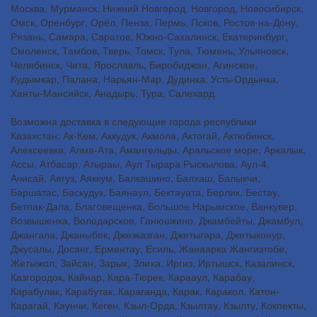
Москва, Мурманск, Нижний Новгород, Новгород, Новосибирск,
Омск, Оренбург, Орёл, Пенза, Пермь, Псков, Ростов-на-Дону,
Рязань, Самара, Саратов, Южно-Сахалинск, Екатеринбург,
Смоленск, Тамбов, Тверь, Томск, Тула, Тюмень, Ульяновск,
Челябинск, Чита, Ярославль, Биробиджан, Агинское,
Кудымкар, Палана, Нарьян-Мар, Дудинка, Усть-Ордынка,
Ханты-Мансийск, Анадырь, Тура, Салехард.
Возможна доставка в следующие города республики
Казахстан: Ак-Кем, Аккудук, Акмола, Актогай, Актюбинск,
Алексеевка, Алма-Ата, Амангельды, Аральское море, Аркалык,
Ассы, Атбасар, Атыраы, Аул Тырара Рыскылова, Аул-4,
Ачисай, Аягуз, Аяккум, Балкашино, Балхаш, Балыкчи,
Баршатас, Баскудук, Баянаул, Бектауата, Берлик, Бестау,
Бетпак-Дала, Благовещенка, Большое Нарымское, Ванкувер,
Возвышенка, Володарское, Ганюшкино, Джамбейты, Джамбул,
Джангала, Джаныбек, Джезказган, Джетыгара, Джетыконур,
Джусалы, Досанг, Ерментау, Есиль, Жанаарка Жангизтобе,
Жетыжол, Зайсан, Зарык, Злиха, Иргиз, Иртышск, Казалинск,
Казгородок, Кайнар, Кара-Тюрек, Карааул, Карабау,
Карабулак, Карабутак, Караганда, Карак, Каракол, Катон-
Карагай, Каунчи, Кеген, Кзыл-Орда, Кзылтау, Кзылту, Кокпекты,