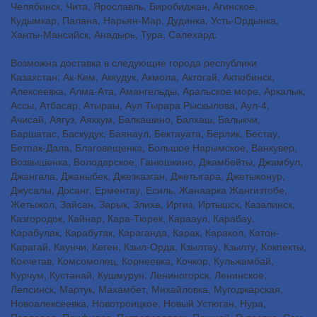
Челябинск, Чита, Ярославль, Биробиджан, Агинское,
Кудымкар, Палана, Нарьян-Мар, Дудинка, Усть-Ордынка,
Ханты-Мансийск, Анадырь, Тура, Салехард.
Возможна доставка в следующие города республики
Казахстан: Ак-Кем, Аккудук, Акмола, Актогай, Актюбинск,
Алексеевка, Алма-Ата, Амангельды, Аральское море, Аркалык,
Ассы, Атбасар, Атыраы, Аул Тырара Рыскылова, Аул-4,
Ачисай, Аягуз, Аяккум, Балкашино, Балхаш, Балыкчи,
Баршатас, Баскудук, Баянаул, Бектауата, Берлик, Бестау,
Бетпак-Дала, Благовещенка, Большое Нарымское, Ванкувер,
Возвышенка, Володарское, Ганюшкино, Джамбейты, Джамбул,
Джангала, Джаныбек, Джезказган, Джетыгара, Джетыконур,
Джусалы, Досанг, Ерментау, Есиль, Жанаарка Жангизтобе,
Жетыжол, Зайсан, Зарык, Злиха, Иргиз, Иртышск, Казалинск,
Казгородок, Кайнар, Кара-Тюрек, Карааул, Карабау,
Карабулак, Карабутак, Караганда, Карак, Каракол, Катон-
Карагай, Каунчи, Кеген, Кзыл-Орда, Кзылтау, Кзылту, Кокпекты,
Кокчетав, Комсомолец, Корнеевка, Кочкор, Кульжамбай,
Курчум, Кустанай, Кушмурун, Лениногорск, Ленинское,
Лепсинск, Мартук, Махамбет, Михайловка, Мугоджарская,
Новоалексеевка, Новотроицкое, Новый Устюган, Нура,