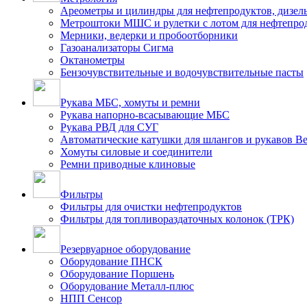
Ареометры и цилиндры для нефтепродуктов, дизель
Метроштоки МШС и рулетки с лотом для нефтепро
Мерники, ведерки и пробоотборники
Газоанализаторы Сигма
Октанометры
Бензочувствительные и водочувствительные пасты
Рукава МБС, хомуты и ремни
Рукава напорно-всасывающие МБС
Рукава РВД для СУГ
Автоматические катушки для шлангов и рукавов B
Хомуты силовые и соединители
Ремни приводные клиновые
Фильтры
Фильтры для очистки нефтепродуктов
Фильтры для топливораздаточных колонок (ТРК)
Резервуарное оборудование
Оборудование ПНСК
Оборудование Поршень
Оборудование Металл-плюс
НПП Сенсор