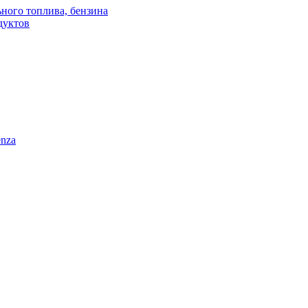
ного топлива, бензина
дуктов
enza