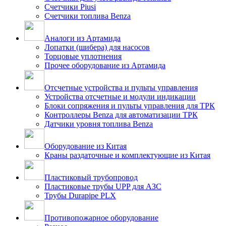
Счетчики Piusi
Счетчики топлива Benza
Аналоги из Артамида
Лопатки (шибера) для насосов
Торцовые уплотнения
Прочее оборудование из Артамида
Отсчетные устройства и пульты управления
Устройства отсчетные и модули индикации
Блоки сопряжения и пульты управления для ТРК
Контроллеры Benza для автоматизации ТРК
Датчики уровня топлива Benza
Оборудование из Китая
Краны раздаточные и комплектующие из Китая
Пластиковый трубопровод
Пластиковые трубы UPP для АЗС
Трубы Durapipe PLX
Противопожарное оборудование