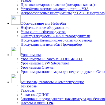
Разное
Противопожарное полотно (пожарная кошма)
Устройства заземления автоцистерн - УЗА
Искробезопасные инструменты для АЗС и нефтебаз
Оборудование для Нефтебаз
Нефтеналивное оборудование
Узлы учета нефтепродуктов
Фильтры жидкости ФЖУ и газоотделители
Продукция Камышинского опытного завода
Продукция для нефтебаз Промприбор
Уровнемеры
Уровнемеры Gilbarco VEEDER-ROOT
Уровнемеры OPW SiteSentinel
Уровнемеры Струна
Уровнемеры-плотномеры для нефтепродуктов Сен
Бензовозы, газовозы и комплектующие
Бензовозы
Газовозы
Знаки по ДОПОГ
Запорная и предохранительная арматура для бензов
Насосы и мини ТРК