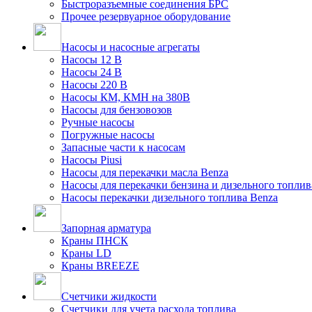
Быстроразъемные соединения БРС
Прочее резервуарное оборудование
Насосы и насосные агрегаты
Насосы 12 В
Насосы 24 В
Насосы 220 В
Насосы КМ, КМН на 380В
Насосы для бензовозов
Ручные насосы
Погружные насосы
Запасные части к насосам
Насосы Piusi
Насосы для перекачки масла Benza
Насосы для перекачки бензина и дизельного топлив
Насосы перекачки дизельного топлива Benza
Запорная арматура
Краны ПНСК
Краны LD
Краны BREEZE
Счетчики жидкости
Счетчики для учета расхода топлива