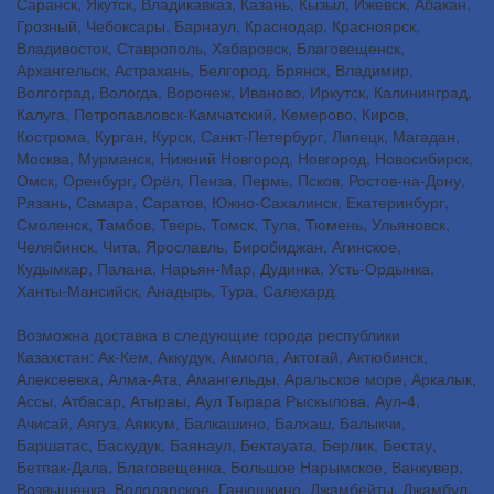
Саранск, Якутск, Владикавказ, Казань, Кызыл, Ижевск, Абакан,
Грозный, Чебоксары, Барнаул, Краснодар, Красноярск,
Владивосток, Ставрополь, Хабаровск, Благовещенск,
Архангельск, Астрахань, Белгород, Брянск, Владимир,
Волгоград, Вологда, Воронеж, Иваново, Иркутск, Калининград,
Калуга, Петропавловск-Камчатский, Кемерово, Киров,
Кострома, Курган, Курск, Санкт-Петербург, Липецк, Магадан,
Москва, Мурманск, Нижний Новгород, Новгород, Новосибирск,
Омск, Оренбург, Орёл, Пенза, Пермь, Псков, Ростов-на-Дону,
Рязань, Самара, Саратов, Южно-Сахалинск, Екатеринбург,
Смоленск, Тамбов, Тверь, Томск, Тула, Тюмень, Ульяновск,
Челябинск, Чита, Ярославль, Биробиджан, Агинское,
Кудымкар, Палана, Нарьян-Мар, Дудинка, Усть-Ордынка,
Ханты-Мансийск, Анадырь, Тура, Салехард.
Возможна доставка в следующие города республики
Казахстан: Ак-Кем, Аккудук, Акмола, Актогай, Актюбинск,
Алексеевка, Алма-Ата, Амангельды, Аральское море, Аркалык,
Ассы, Атбасар, Атыраы, Аул Тырара Рыскылова, Аул-4,
Ачисай, Аягуз, Аяккум, Балкашино, Балхаш, Балыкчи,
Баршатас, Баскудук, Баянаул, Бектауата, Берлик, Бестау,
Бетпак-Дала, Благовещенка, Большое Нарымское, Ванкувер,
Возвышенка, Володарское, Ганюшкино, Джамбейты, Джамбул,