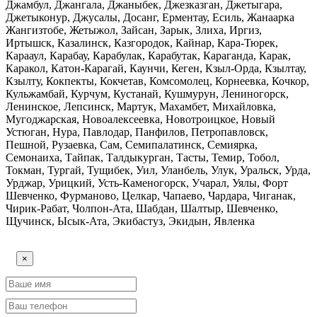
Джамбул, Джангала, Джаныбек, Джезказган, Джетыгара,
Джетыконур, Джусалы, Досанг, Ерментау, Есиль, Жанаарка
Жангизтобе, Жетыжол, Зайсан, Зарык, Злиха, Иргиз,
Иртышск, Казалинск, Казгородок, Кайнар, Кара-Тюрек,
Карааул, Карабау, Карабулак, Карабутак, Караганда, Карак,
Каракол, Катон-Карагай, Каунчи, Кеген, Кзыл-Орда, Кзылтау,
Кзылту, Кокпекты, Кокчетав, Комсомолец, Корнеевка, Кочкор,
Кульжамбай, Курчум, Кустанай, Кушмурун, Лениногорск,
Ленинское, Лепсинск, Мартук, Махамбет, Михайловка,
Мугоджарская, Новоалексеевка, Новотроицкое, Новый
Устюган, Нура, Павлодар, Панфилов, Петропавловск,
Пешной, Рузаевка, Сам, Семипалатинск, Семиярка,
Семонаиха, Тайпак, Талдыкурган, Тасты, Темир, Тобол,
Токман, Тургай, Тущибек, Уил, Уланбель, Улук, Уральск, Урда,
Урджар, Урицкий, Усть-Каменогорск, Учарал, Уялы, Форт
Шевченко, Фурманово, Целкар, Чапаево, Чардара, Чиганак,
Чирик-Рабат, Чолпон-Ата, Шабдан, Шалтыр, Шевченко,
Щучинск, Ысык-Ата, Экибастуз, Экидын, Явленка
×