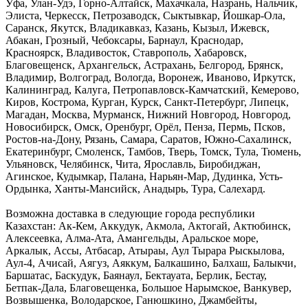
Уфа, Улан-Удэ, Горно-Алтайск, Махачкала, Назрань, Нальчик,
Элиста, Черкесск, Петрозаводск, Сыктывкар, Йошкар-Ола,
Саранск, Якутск, Владикавказ, Казань, Кызыл, Ижевск,
Абакан, Грозный, Чебоксары, Барнаул, Краснодар,
Красноярск, Владивосток, Ставрополь, Хабаровск,
Благовещенск, Архангельск, Астрахань, Белгород, Брянск,
Владимир, Волгоград, Вологда, Воронеж, Иваново, Иркутск,
Калининград, Калуга, Петропавловск-Камчатский, Кемерово,
Киров, Кострома, Курган, Курск, Санкт-Петербург, Липецк,
Магадан, Москва, Мурманск, Нижний Новгород, Новгород,
Новосибирск, Омск, Оренбург, Орёл, Пенза, Пермь, Псков,
Ростов-на-Дону, Рязань, Самара, Саратов, Южно-Сахалинск,
Екатеринбург, Смоленск, Тамбов, Тверь, Томск, Тула, Тюмень,
Ульяновск, Челябинск, Чита, Ярославль, Биробиджан,
Агинское, Кудымкар, Палана, Нарьян-Мар, Дудинка, Усть-
Ордынка, Ханты-Мансийск, Анадырь, Тура, Салехард.
Возможна доставка в следующие города республики
Казахстан: Ак-Кем, Аккудук, Акмола, Актогай, Актюбинск,
Алексеевка, Алма-Ата, Амангельды, Аральское море,
Аркалык, Ассы, Атбасар, Атыраы, Аул Тырара Рыскылова,
Аул-4, Ачисай, Аягуз, Аяккум, Балкашино, Балхаш, Балыкчи,
Баршатас, Баскудук, Баянаул, Бектауата, Берлик, Бестау,
Бетпак-Дала, Благовещенка, Большое Нарымское, Ванкувер,
Возвышенка, Володарское, Ганюшкино, Джамбейты,