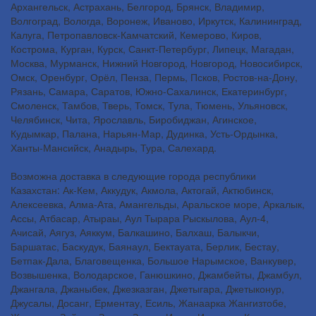
Архангельск, Астрахань, Белгород, Брянск, Владимир,
Волгоград, Вологда, Воронеж, Иваново, Иркутск, Калининград,
Калуга, Петропавловск-Камчатский, Кемерово, Киров,
Кострома, Курган, Курск, Санкт-Петербург, Липецк, Магадан,
Москва, Мурманск, Нижний Новгород, Новгород, Новосибирск,
Омск, Оренбург, Орёл, Пенза, Пермь, Псков, Ростов-на-Дону,
Рязань, Самара, Саратов, Южно-Сахалинск, Екатеринбург,
Смоленск, Тамбов, Тверь, Томск, Тула, Тюмень, Ульяновск,
Челябинск, Чита, Ярославль, Биробиджан, Агинское,
Кудымкар, Палана, Нарьян-Мар, Дудинка, Усть-Ордынка,
Ханты-Мансийск, Анадырь, Тура, Салехард.
Возможна доставка в следующие города республики
Казахстан: Ак-Кем, Аккудук, Акмола, Актогай, Актюбинск,
Алексеевка, Алма-Ата, Амангельды, Аральское море, Аркалык,
Ассы, Атбасар, Атыраы, Аул Тырара Рыскылова, Аул-4,
Ачисай, Аягуз, Аяккум, Балкашино, Балхаш, Балыкчи,
Баршатас, Баскудук, Баянаул, Бектауата, Берлик, Бестау,
Бетпак-Дала, Благовещенка, Большое Нарымское, Ванкувер,
Возвышенка, Володарское, Ганюшкино, Джамбейты, Джамбул,
Джангала, Джаныбек, Джезказган, Джетыгара, Джетыконур,
Джусалы, Досанг, Ерментау, Есиль, Жанаарка Жангизтобе,