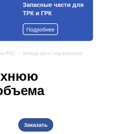
Запасные части для
ТРК и ГРК
Подробнее
но РУС
-
Кольцо (рез.) под верхнюю
ерхнюю
объема
Заказать