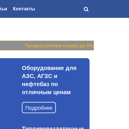
тьи
Контакты
Доставка
по всей России
Предоставляем скидку до 3% на все цены прайс-ли
Оборудование для
АЗС, АГЗС и
нефтебаз по
отличным ценам
Подробнее
Топливораздаточные