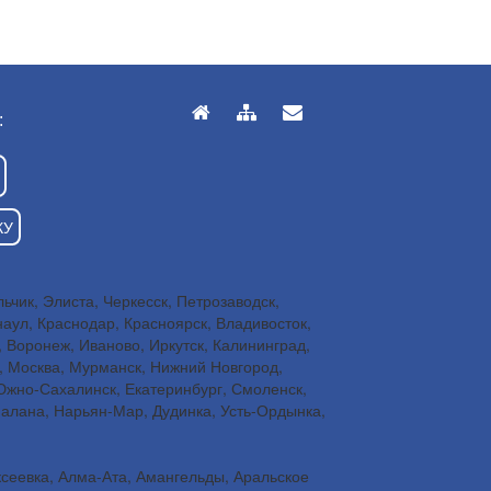
:
КУ
чик, Элиста, Черкесск, Петрозаводск,
наул, Краснодар, Красноярск, Владивосток,
, Воронеж, Иваново, Иркутск, Калининград,
н, Москва, Мурманск, Нижний Новгород,
 Южно-Сахалинск, Екатеринбург, Смоленск,
Палана, Нарьян-Мар, Дудинка, Усть-Ордынка,
ксеевка, Алма-Ата, Амангельды, Аральское