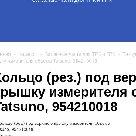
авная
-
Каталог
-
Запасные части для ТРК и ГРК
-
Татсу
ку измерителя объема Tatsuno, 954210018
Кольцо (рез.) под в
крышку измерителя 
Tatsuno, 954210018