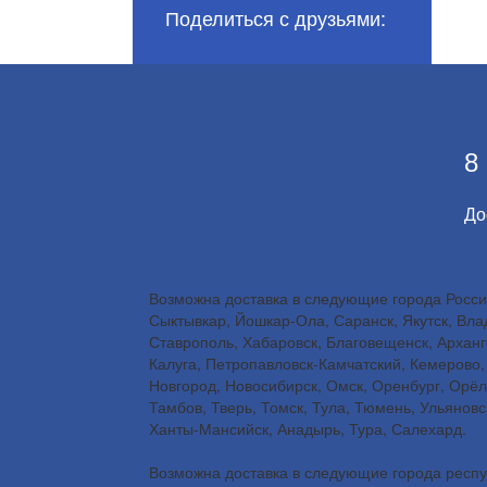
Поделиться с друзьями:
8
До
Возможна доставка в следующие города России
Сыктывкар, Йошкар-Ола, Саранск, Якутск, Влад
Ставрополь, Хабаровск, Благовещенск, Арханге
Калуга, Петропавловск-Камчатский, Кемерово, 
Новгород, Новосибирск, Омск, Оренбург, Орёл
Тамбов, Тверь, Томск, Тула, Тюмень, Ульянов
Ханты-Мансийск, Анадырь, Тура, Салехард.
Возможна доставка в следующие города респуб