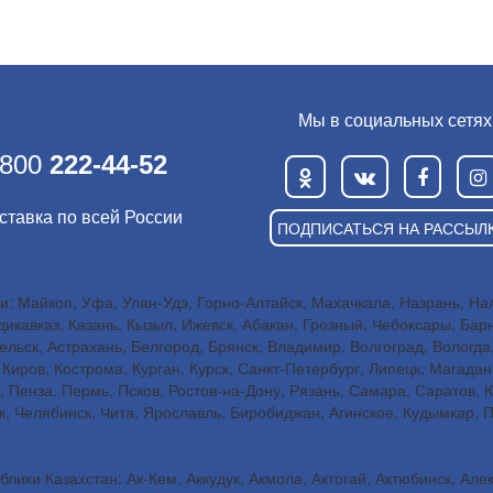
Мы в социальных сетях
 800
222-44-52
ставка по всей России
ПОДПИСАТЬСЯ НА РАССЫЛ
: Майкоп, Уфа, Улан-Удэ, Горно-Алтайск, Махачкала, Назрань, Наль
икавказ, Казань, Кызыл, Ижевск, Абакан, Грозный, Чебоксары, Бар
льск, Астрахань, Белгород, Брянск, Владимир, Волгоград, Вологда
Киров, Кострома, Курган, Курск, Санкт-Петербург, Липецк, Магада
, Пенза, Пермь, Псков, Ростов-на-Дону, Рязань, Самара, Саратов,
ск, Челябинск, Чита, Ярославль, Биробиджан, Агинское, Кудымкар, 
лики Казахстан: Ак-Кем, Аккудук, Акмола, Актогай, Актюбинск, Але