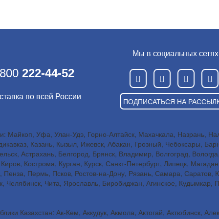
Мы в социальных сетях
 800
222-44-52
ставка по всей России
ПОДПИСАТЬСЯ НА РАССЫЛ
: Майкоп, Уфа, Улан-Удэ, Горно-Алтайск, Махачкала, Назрань, Наль
икавказ, Казань, Кызыл, Ижевск, Абакан, Грозный, Чебоксары, Бар
льск, Астрахань, Белгород, Брянск, Владимир, Волгоград, Вологда
Киров, Кострома, Курган, Курск, Санкт-Петербург, Липецк, Магада
, Пенза, Пермь, Псков, Ростов-на-Дону, Рязань, Самара, Саратов,
ск, Челябинск, Чита, Ярославль, Биробиджан, Агинское, Кудымкар, 
лики Казахстан: Ак-Кем, Аккудук, Акмола, Актогай, Актюбинск, Але