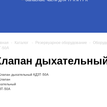
авная
-
Каталог
-
Резервуарное оборудование
-
Оборуд
Т-50А
Клапан дыхательный