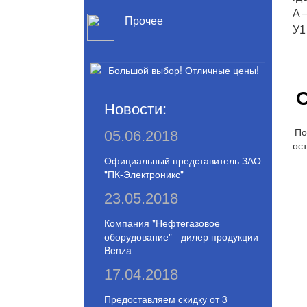
A 
Прочее
У1
С
Новости:
По
05.06.2018
ост
Официальный представитель ЗАО
"ПК-Электроникс"
23.05.2018
Компания "Нефтегазовое
оборудование" - дилер продукции
Benza
17.04.2018
Предоставляем скидку от 3