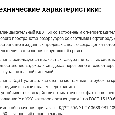
ехнические характеристики:
апан дыхательный КДЗТ 50 со встроенным огнепреградител
зового пространства резервуаров со светлыми нефтепродук
остранстве в заданных пределах с целью сокращения потер
еньшения загрязнения окружающей среды.
апаны используются в закрытых газоуравнительных систем
уществление «вдоха» и «выдоха» через одно и тоже отвер
газоуравнительной системой.
апаны КДЗТ устанавливаются на монтажный патрубок на к
исоединительный фланец переходника.
 устойчивости к воздействию климатических факторов вне
полнении У и УХЛ категории размещения 1 по ГОСТ 15150-6
имер обозначения при заказе: КДЗТ-50А У1 ТУ 3689-081-1
е: 50 — условный проход клапана;