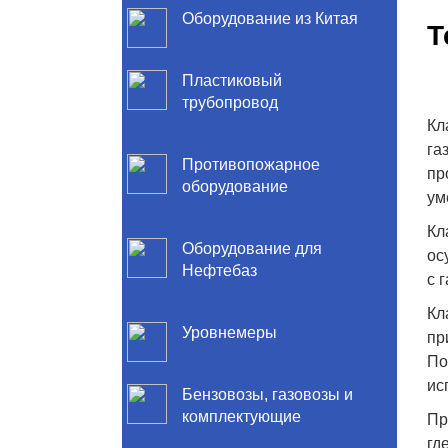
Оборудование из Китая
Т
Пластиковый
трубопровод
Кл
га
Противопожарное
пр
оборудование
ум
Кл
Оборудование для
ос
Нефтебаз
с 
Кл
Уровнемеры
пр
По
ис
Бензовозы, газовозы и
комплектующие
Пр
гд