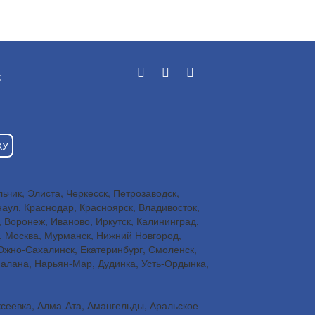
:
КУ
чик, Элиста, Черкесск, Петрозаводск,
наул, Краснодар, Красноярск, Владивосток,
, Воронеж, Иваново, Иркутск, Калининград,
н, Москва, Мурманск, Нижний Новгород,
 Южно-Сахалинск, Екатеринбург, Смоленск,
Палана, Нарьян-Мар, Дудинка, Усть-Ордынка,
ксеевка, Алма-Ата, Амангельды, Аральское