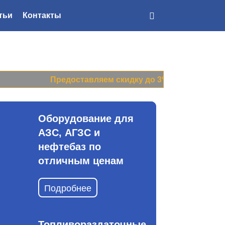
тьи
Контакты
Доставка
по всей России
Предоставляем скидку до 3% на все цены прайс-л
Оборудование для
АЗС, АГЗС и
нефтебаз по
отличным ценам
Подробнее
Топливораздаточные