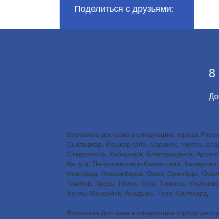
Поделиться с друзьями:
8
До
Возможна доставка в следующие города России
Сыктывкар, Йошкар-Ола, Саранск, Якутск, Влад
Ставрополь, Хабаровск, Благовещенск, Арханге
Калуга, Петропавловск-Камчатский, Кемерово, 
Новгород, Новосибирск, Омск, Оренбург, Орёл
Тамбов, Тверь, Томск, Тула, Тюмень, Ульянов
Ханты-Мансийск, Анадырь, Тура, Салехард.
Возможна доставка в следующие города респуб