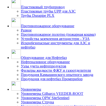
Пластиковый трубопровод
Пластиковые трубы UPP для АЗС
Трубы Durapipe PLX
Противопожарное оборудование
Разное
Противопожарное полотно (пожарная кошма)
Устройства заземления автоцистерн - УЗА
Искробезопасные инструменты для АЗС и
нефтебаз
Оборудование для Нефтебаз
Нефтеналивное оборудование
Узлы учета нефтепродуктов
Фильтры жидкости ФЖУ и газоотделители
Продукция Камышинского опытного завода
Продукция для нефтебаз Промприбор
Уровнемеры
Уровнемеры Gilbarco VEEDER-ROOT
Уровнемеры OPW SiteSentinel
Уровнемеры Струна