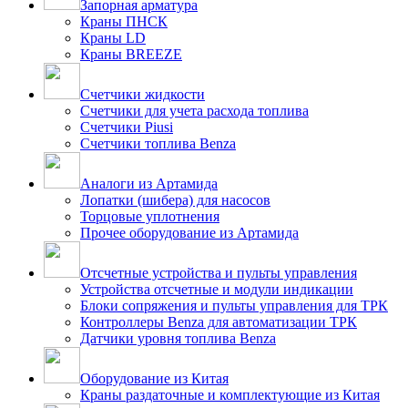
Запорная арматура
Краны ПНСК
Краны LD
Краны BREEZE
Счетчики жидкости
Счетчики для учета расхода топлива
Счетчики Piusi
Счетчики топлива Benza
Аналоги из Артамида
Лопатки (шибера) для насосов
Торцовые уплотнения
Прочее оборудование из Артамида
Отсчетные устройства и пульты управления
Устройства отсчетные и модули индикации
Блоки сопряжения и пульты управления для ТРК
Контроллеры Benza для автоматизации ТРК
Датчики уровня топлива Benza
Оборудование из Китая
Краны раздаточные и комплектующие из Китая