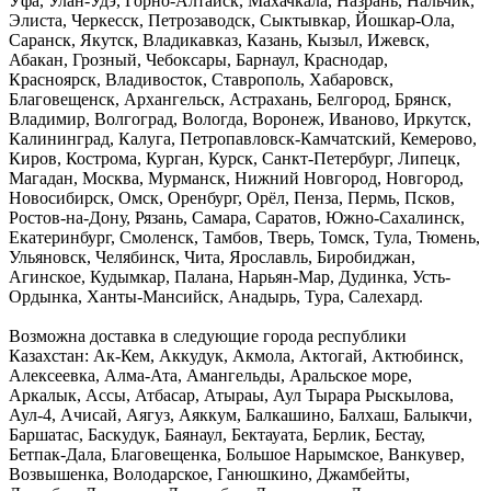
Уфа, Улан-Удэ, Горно-Алтайск, Махачкала, Назрань, Нальчик,
Элиста, Черкесск, Петрозаводск, Сыктывкар, Йошкар-Ола,
Саранск, Якутск, Владикавказ, Казань, Кызыл, Ижевск,
Абакан, Грозный, Чебоксары, Барнаул, Краснодар,
Красноярск, Владивосток, Ставрополь, Хабаровск,
Благовещенск, Архангельск, Астрахань, Белгород, Брянск,
Владимир, Волгоград, Вологда, Воронеж, Иваново, Иркутск,
Калининград, Калуга, Петропавловск-Камчатский, Кемерово,
Киров, Кострома, Курган, Курск, Санкт-Петербург, Липецк,
Магадан, Москва, Мурманск, Нижний Новгород, Новгород,
Новосибирск, Омск, Оренбург, Орёл, Пенза, Пермь, Псков,
Ростов-на-Дону, Рязань, Самара, Саратов, Южно-Сахалинск,
Екатеринбург, Смоленск, Тамбов, Тверь, Томск, Тула, Тюмень,
Ульяновск, Челябинск, Чита, Ярославль, Биробиджан,
Агинское, Кудымкар, Палана, Нарьян-Мар, Дудинка, Усть-
Ордынка, Ханты-Мансийск, Анадырь, Тура, Салехард.
Возможна доставка в следующие города республики
Казахстан: Ак-Кем, Аккудук, Акмола, Актогай, Актюбинск,
Алексеевка, Алма-Ата, Амангельды, Аральское море,
Аркалык, Ассы, Атбасар, Атыраы, Аул Тырара Рыскылова,
Аул-4, Ачисай, Аягуз, Аяккум, Балкашино, Балхаш, Балыкчи,
Баршатас, Баскудук, Баянаул, Бектауата, Берлик, Бестау,
Бетпак-Дала, Благовещенка, Большое Нарымское, Ванкувер,
Возвышенка, Володарское, Ганюшкино, Джамбейты,