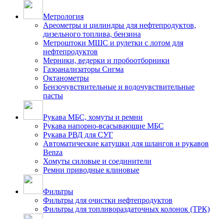
Метрология
Ареометры и цилиндры для нефтепродуктов,
дизельного топлива, бензина
Метроштоки МШС и рулетки с лотом для
нефтепродуктов
Мерники, ведерки и пробоотборники
Газоанализаторы Сигма
Октанометры
Бензочувствительные и водочувствительные
пасты
Рукава МБС, хомуты и ремни
Рукава напорно-всасывающие МБС
Рукава РВД для СУГ
Автоматические катушки для шлангов и рукавов
Benza
Хомуты силовые и соединители
Ремни приводные клиновые
Фильтры
Фильтры для очистки нефтепродуктов
Фильтры для топливораздаточных колонок (ТРК)