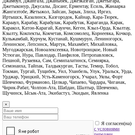
Джамбул, Джангала, Джаныбек, Джезказган, Джетыгара,
Джетыконур, Джусалы, Досанг, Ерментау, Есиль, Жанаарка
Жангизтобе, Жетыжол, Зайсан, Зарык, Злиха, Иргиз,
Иртышск, Казалинск, Казгородок, Кайнар, Кара-Тюрек,
Карааул, Карабау, Карабулак, Карабутак, Караганда, Карак,
Каракол, Катон-Карагай, Каунчи, Кеген, Кзыл-Орда, Кзылтау,
Кзылту, Кокпекты, Кокчетав, Комсомолец, Корнеевка, Кочкор,
Кульжамбай, Курчум, Кустанай, Кушмурун, Лениногорск,
Ленинское, Лепсинск, Мартук, Махамбет, Михайловка,
Мугоджарская, Новоалексеевка, Новотроицкое, Новый
Устюган, Нура, Павлодар, Панфилов, Петропавловск,
Пешной, Рузаевка, Сам, Семипалатинск, Семиярка,
Семонаиха, Тайпак, Талдыкурган, Тасты, Темир, Тобол,
Токман, Тургай, Тущибек, Уил, Уланбель, Улук, Уральск, Урда,
Урджар, Урицкий, Усть-Каменогорск, Учарал, Уялы, Форт
Шевченко, Фурманово, Целкар, Чапаево, Чардара, Чиганак,
Чирик-Рабат, Чолпон-Ата, Шабдан, Шалтыр, Шевченко,
Щучинск, Ысык-Ата, Экибастуз, Экидын, Явленка
×
Я согласен(на)
с условиями
передачи