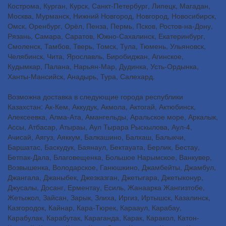
Кострома, Курган, Курск, Санкт-Петербург, Липецк, Магадан,
Москва, Мурманск, Нижний Новгород, Новгород, Новосибирск,
Омск, Оренбург, Орёл, Пенза, Пермь, Псков, Ростов-на-Дону,
Рязань, Самара, Саратов, Южно-Сахалинск, Екатеринбург,
Смоленск, Тамбов, Тверь, Томск, Тула, Тюмень, Ульяновск,
Челябинск, Чита, Ярославль, Биробиджан, Агинское,
Кудымкар, Палана, Нарьян-Мар, Дудинка, Усть-Ордынка,
Ханты-Мансийск, Анадырь, Тура, Салехард.
Возможна доставка в следующие города республики
Казахстан: Ак-Кем, Аккудук, Акмола, Актогай, Актюбинск,
Алексеевка, Алма-Ата, Амангельды, Аральское море, Аркалык,
Ассы, Атбасар, Атыраы, Аул Тырара Рыскылова, Аул-4,
Ачисай, Аягуз, Аяккум, Балкашино, Балхаш, Балыкчи,
Баршатас, Баскудук, Баянаул, Бектауата, Берлик, Бестау,
Бетпак-Дала, Благовещенка, Большое Нарымское, Ванкувер,
Возвышенка, Володарское, Ганюшкино, Джамбейты, Джамбул,
Джангала, Джаныбек, Джезказган, Джетыгара, Джетыконур,
Джусалы, Досанг, Ерментау, Есиль, Жанаарка Жангизтобе,
Жетыжол, Зайсан, Зарык, Злиха, Иргиз, Иртышск, Казалинск,
Казгородок, Кайнар, Кара-Тюрек, Карааул, Карабау,
Карабулак, Карабутак, Караганда, Карак, Каракол, Катон-