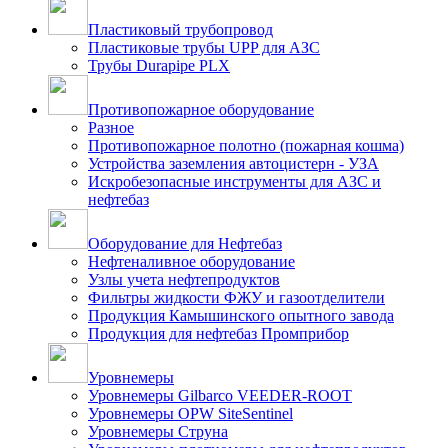
Пластиковый трубопровод
Пластиковые трубы UPP для АЗС
Трубы Durapipe PLX
Противопожарное оборудование
Разное
Противопожарное полотно (пожарная кошма)
Устройства заземления автоцистерн - УЗА
Искробезопасные инструменты для АЗС и
нефтебаз
Оборудование для Нефтебаз
Нефтеналивное оборудование
Узлы учета нефтепродуктов
Фильтры жидкости ФЖУ и газоотделители
Продукция Камышинского опытного завода
Продукция для нефтебаз Промприбор
Уровнемеры
Уровнемеры Gilbarco VEEDER-ROOT
Уровнемеры OPW SiteSentinel
Уровнемеры Струна