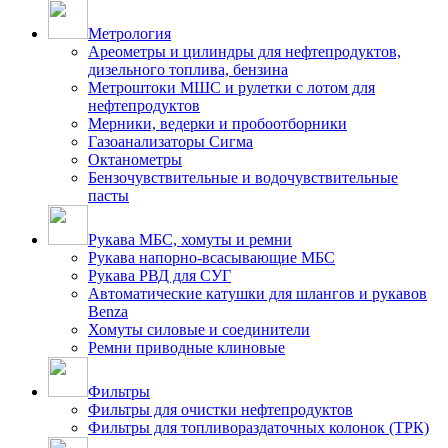
Метрология
Ареометры и цилиндры для нефтепродуктов,
дизельного топлива, бензина
Метроштоки МШС и рулетки с лотом для
нефтепродуктов
Мерники, ведерки и пробоотборники
Газоанализаторы Сигма
Октанометры
Бензочувствительные и водочувствительные
пасты
Рукава МБС, хомуты и ремни
Рукава напорно-всасывающие МБС
Рукава РВД для СУГ
Автоматические катушки для шлангов и рукавов
Benza
Хомуты силовые и соединители
Ремни приводные клиновые
Фильтры
Фильтры для очистки нефтепродуктов
Фильтры для топливораздаточных колонок (ТРК)