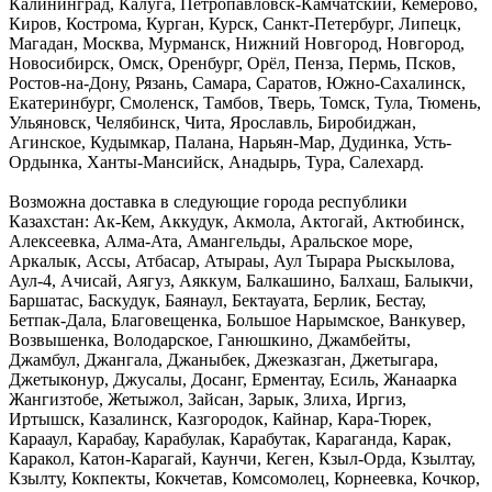
Калининград, Калуга, Петропавловск-Камчатский, Кемерово,
Киров, Кострома, Курган, Курск, Санкт-Петербург, Липецк,
Магадан, Москва, Мурманск, Нижний Новгород, Новгород,
Новосибирск, Омск, Оренбург, Орёл, Пенза, Пермь, Псков,
Ростов-на-Дону, Рязань, Самара, Саратов, Южно-Сахалинск,
Екатеринбург, Смоленск, Тамбов, Тверь, Томск, Тула, Тюмень,
Ульяновск, Челябинск, Чита, Ярославль, Биробиджан,
Агинское, Кудымкар, Палана, Нарьян-Мар, Дудинка, Усть-
Ордынка, Ханты-Мансийск, Анадырь, Тура, Салехард.
Возможна доставка в следующие города республики
Казахстан: Ак-Кем, Аккудук, Акмола, Актогай, Актюбинск,
Алексеевка, Алма-Ата, Амангельды, Аральское море,
Аркалык, Ассы, Атбасар, Атыраы, Аул Тырара Рыскылова,
Аул-4, Ачисай, Аягуз, Аяккум, Балкашино, Балхаш, Балыкчи,
Баршатас, Баскудук, Баянаул, Бектауата, Берлик, Бестау,
Бетпак-Дала, Благовещенка, Большое Нарымское, Ванкувер,
Возвышенка, Володарское, Ганюшкино, Джамбейты,
Джамбул, Джангала, Джаныбек, Джезказган, Джетыгара,
Джетыконур, Джусалы, Досанг, Ерментау, Есиль, Жанаарка
Жангизтобе, Жетыжол, Зайсан, Зарык, Злиха, Иргиз,
Иртышск, Казалинск, Казгородок, Кайнар, Кара-Тюрек,
Карааул, Карабау, Карабулак, Карабутак, Караганда, Карак,
Каракол, Катон-Карагай, Каунчи, Кеген, Кзыл-Орда, Кзылтау,
Кзылту, Кокпекты, Кокчетав, Комсомолец, Корнеевка, Кочкор,