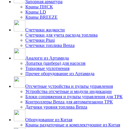
Запорная арматура
Краны ПНСК
Краны LD
Краны BREEZE
Счетчики жидкости
Счетчики для учета расхода топлива
Счетчики Piusi
Счетчики топлива Benza
Аналоги из Артамида
Лопатки (шибера) для насосов
Торцовые уплотнения
Прочее оборудование из Артамида
Отсчетные устройства и пульты управления
Устройства отсчетные и модули индикации
Блоки сопряжения и пульты управления для ТРК
Контроллеры Benza для автоматизации ТРК
Датчики уровня топлива Benza
Оборудование из Китая
Краны раздаточные и комплектующие из Китая