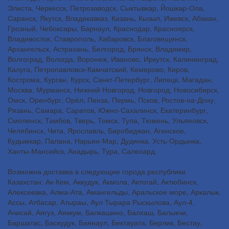
Элиста, Черкесск, Петрозаводск, Сыктывкар, Йошкар-Ола,
Саранск, Якутск, Владикавказ, Казань, Кызыл, Ижевск, Абакан,
Грозный, Чебоксары, Барнаул, Краснодар, Красноярск,
Владивосток, Ставрополь, Хабаровск, Благовещенск,
Архангельск, Астрахань, Белгород, Брянск, Владимир,
Волгоград, Вологда, Воронеж, Иваново, Иркутск, Калининград,
Калуга, Петропавловск-Камчатский, Кемерово, Киров,
Кострома, Курган, Курск, Санкт-Петербург, Липецк, Магадан,
Москва, Мурманск, Нижний Новгород, Новгород, Новосибирск,
Омск, Оренбург, Орёл, Пенза, Пермь, Псков, Ростов-на-Дону,
Рязань, Самара, Саратов, Южно-Сахалинск, Екатеринбург,
Смоленск, Тамбов, Тверь, Томск, Тула, Тюмень, Ульяновск,
Челябинск, Чита, Ярославль, Биробиджан, Агинское,
Кудымкар, Палана, Нарьян-Мар, Дудинка, Усть-Ордынка,
Ханты-Мансийск, Анадырь, Тура, Салехард.
Возможна доставка в следующие города республики
Казахстан: Ак-Кем, Аккудук, Акмола, Актогай, Актюбинск,
Алексеевка, Алма-Ата, Амангельды, Аральское море, Аркалык,
Ассы, Атбасар, Атыраы, Аул Тырара Рыскылова, Аул-4,
Ачисай, Аягуз, Аяккум, Балкашино, Балхаш, Балыкчи,
Баршатас, Баскудук, Баянаул, Бектауата, Берлик, Бестау,