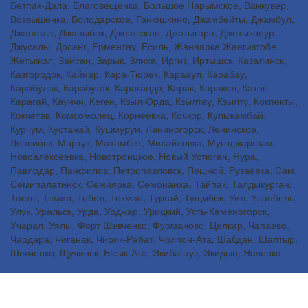
Бетпак-Дала, Благовещенка, Большое Нарымское, Ванкувер,
Возвышенка, Володарское, Ганюшкино, Джамбейты, Джамбул,
Джангала, Джаныбек, Джезказган, Джетыгара, Джетыконур,
Джусалы, Досанг, Ерментау, Есиль, Жанаарка Жангизтобе,
Жетыжол, Зайсан, Зарык, Злиха, Иргиз, Иртышск, Казалинск,
Казгородок, Кайнар, Кара-Тюрек, Карааул, Карабау,
Карабулак, Карабутак, Караганда, Карак, Каракол, Катон-
Карагай, Каунчи, Кеген, Кзыл-Орда, Кзылтау, Кзылту, Кокпекты,
Кокчетав, Комсомолец, Корнеевка, Кочкор, Кульжамбай,
Курчум, Кустанай, Кушмурун, Лениногорск, Ленинское,
Лепсинск, Мартук, Махамбет, Михайловка, Мугоджарская,
Новоалексеевка, Новотроицкое, Новый Устюган, Нура,
Павлодар, Панфилов, Петропавловск, Пешной, Рузаевка, Сам,
Семипалатинск, Семиярка, Семонаиха, Тайпак, Талдыкурган,
Тасты, Темир, Тобол, Токман, Тургай, Тущибек, Уил, Уланбель,
Улук, Уральск, Урда, Урджар, Урицкий, Усть-Каменогорск,
Учарал, Уялы, Форт Шевченко, Фурманово, Целкар, Чапаево,
Чардара, Чиганак, Чирик-Рабат, Чолпон-Ата, Шабдан, Шалтыр,
Шевченко, Щучинск, Ысык-Ата, Экибастуз, Экидын, Явленка