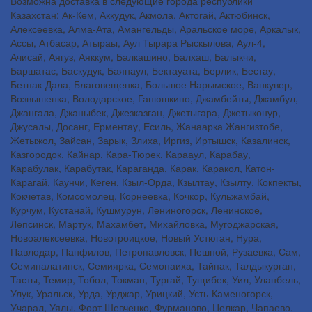
Возможна доставка в следующие города республики
Казахстан: Ак-Кем, Аккудук, Акмола, Актогай, Актюбинск,
Алексеевка, Алма-Ата, Амангельды, Аральское море, Аркалык,
Ассы, Атбасар, Атыраы, Аул Тырара Рыскылова, Аул-4,
Ачисай, Аягуз, Аяккум, Балкашино, Балхаш, Балыкчи,
Баршатас, Баскудук, Баянаул, Бектауата, Берлик, Бестау,
Бетпак-Дала, Благовещенка, Большое Нарымское, Ванкувер,
Возвышенка, Володарское, Ганюшкино, Джамбейты, Джамбул,
Джангала, Джаныбек, Джезказган, Джетыгара, Джетыконур,
Джусалы, Досанг, Ерментау, Есиль, Жанаарка Жангизтобе,
Жетыжол, Зайсан, Зарык, Злиха, Иргиз, Иртышск, Казалинск,
Казгородок, Кайнар, Кара-Тюрек, Карааул, Карабау,
Карабулак, Карабутак, Караганда, Карак, Каракол, Катон-
Карагай, Каунчи, Кеген, Кзыл-Орда, Кзылтау, Кзылту, Кокпекты,
Кокчетав, Комсомолец, Корнеевка, Кочкор, Кульжамбай,
Курчум, Кустанай, Кушмурун, Лениногорск, Ленинское,
Лепсинск, Мартук, Махамбет, Михайловка, Мугоджарская,
Новоалексеевка, Новотроицкое, Новый Устюган, Нура,
Павлодар, Панфилов, Петропавловск, Пешной, Рузаевка, Сам,
Семипалатинск, Семиярка, Семонаиха, Тайпак, Талдыкурган,
Тасты, Темир, Тобол, Токман, Тургай, Тущибек, Уил, Уланбель,
Улук, Уральск, Урда, Урджар, Урицкий, Усть-Каменогорск,
Учарал, Уялы, Форт Шевченко, Фурманово, Целкар, Чапаево,