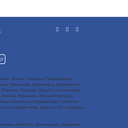
:
КУ
чик, Элиста, Черкесск, Петрозаводск,
наул, Краснодар, Красноярск, Владивосток,
, Воронеж, Иваново, Иркутск, Калининград,
н, Москва, Мурманск, Нижний Новгород,
 Южно-Сахалинск, Екатеринбург, Смоленск,
Палана, Нарьян-Мар, Дудинка, Усть-Ордынка,
ксеевка, Алма-Ата, Амангельды, Аральское