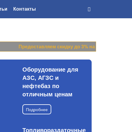
тьи
Контакты
Доставка
по всей России
Предоставляем скидку до 3% на все цены прайс-ли
Оборудование для
АЗС, АГЗС и
нефтебаз по
отличным ценам
Подробнее
Топливораздаточные