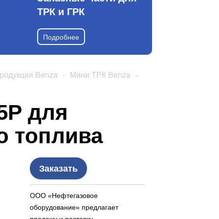
ТРК и ГРК
Подробнее
родукция Benza
-
Мини ТРК Benza
-
5Р для
о топлива
Заказать
ООО «Нефтегазовое
оборудование» предлагает