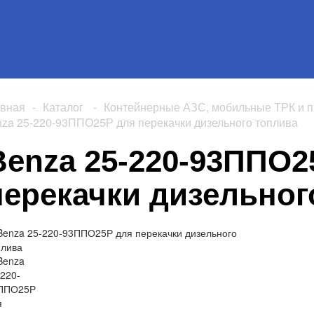
авная
-
Каталог
-
Контейнерные АЗС, мобильные ТРК и п
za 25-220-93ППО25Р для перекачки дизельного топлива
Benza 25-220-93ППО2
перекачки дизельног