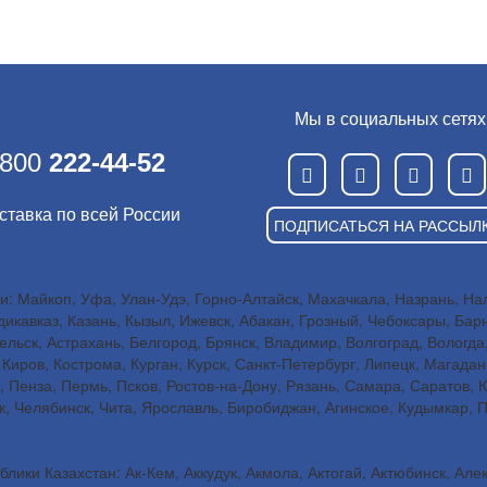
Мы в социальных сетях
 800
222-44-52
ставка по всей России
ПОДПИСАТЬСЯ НА РАССЫЛ
: Майкоп, Уфа, Улан-Удэ, Горно-Алтайск, Махачкала, Назрань, Наль
икавказ, Казань, Кызыл, Ижевск, Абакан, Грозный, Чебоксары, Бар
льск, Астрахань, Белгород, Брянск, Владимир, Волгоград, Вологда
Киров, Кострома, Курган, Курск, Санкт-Петербург, Липецк, Магада
, Пенза, Пермь, Псков, Ростов-на-Дону, Рязань, Самара, Саратов,
ск, Челябинск, Чита, Ярославль, Биробиджан, Агинское, Кудымкар, 
лики Казахстан: Ак-Кем, Аккудук, Акмола, Актогай, Актюбинск, Але