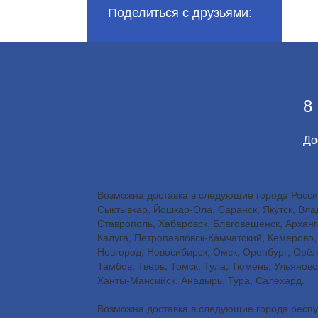
Поделиться с друзьями:
8
До
Возможна доставка в следующие города России
Сыктывкар, Йошкар-Ола, Саранск, Якутск, Влад
Ставрополь, Хабаровск, Благовещенск, Арханге
Калуга, Петропавловск-Камчатский, Кемерово, 
Новгород, Новосибирск, Омск, Оренбург, Орёл
Тамбов, Тверь, Томск, Тула, Тюмень, Ульянов
Ханты-Мансийск, Анадырь, Тура, Салехард.
Возможна доставка в следующие города респуб