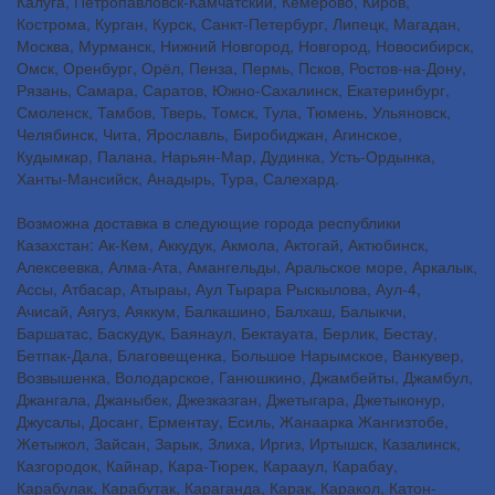
Калуга, Петропавловск-Камчатский, Кемерово, Киров,
Кострома, Курган, Курск, Санкт-Петербург, Липецк, Магадан,
Москва, Мурманск, Нижний Новгород, Новгород, Новосибирск,
Омск, Оренбург, Орёл, Пенза, Пермь, Псков, Ростов-на-Дону,
Рязань, Самара, Саратов, Южно-Сахалинск, Екатеринбург,
Смоленск, Тамбов, Тверь, Томск, Тула, Тюмень, Ульяновск,
Челябинск, Чита, Ярославль, Биробиджан, Агинское,
Кудымкар, Палана, Нарьян-Мар, Дудинка, Усть-Ордынка,
Ханты-Мансийск, Анадырь, Тура, Салехард.
Возможна доставка в следующие города республики
Казахстан: Ак-Кем, Аккудук, Акмола, Актогай, Актюбинск,
Алексеевка, Алма-Ата, Амангельды, Аральское море, Аркалык,
Ассы, Атбасар, Атыраы, Аул Тырара Рыскылова, Аул-4,
Ачисай, Аягуз, Аяккум, Балкашино, Балхаш, Балыкчи,
Баршатас, Баскудук, Баянаул, Бектауата, Берлик, Бестау,
Бетпак-Дала, Благовещенка, Большое Нарымское, Ванкувер,
Возвышенка, Володарское, Ганюшкино, Джамбейты, Джамбул,
Джангала, Джаныбек, Джезказган, Джетыгара, Джетыконур,
Джусалы, Досанг, Ерментау, Есиль, Жанаарка Жангизтобе,
Жетыжол, Зайсан, Зарык, Злиха, Иргиз, Иртышск, Казалинск,
Казгородок, Кайнар, Кара-Тюрек, Карааул, Карабау,
Карабулак, Карабутак, Караганда, Карак, Каракол, Катон-