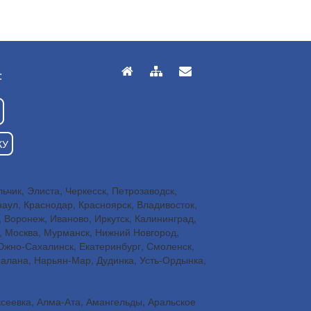
:
КУ
чик, Элиста, Черкесск, Петрозаводск,
наул, Краснодар, Красноярск, Владивосток,
, Воронеж, Иваново, Иркутск, Калининград,
н, Москва, Мурманск, Нижний Новгород,
 Южно-Сахалинск, Екатеринбург, Смоленск,
Палана, Нарьян-Мар, Дудинка, Усть-Ордынка,
ксеевка, Алма-Ата, Амангельды, Аральское