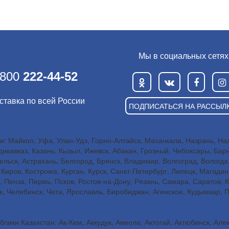
Мы в социальных сетях
 800
222-44-52
ставка по всей России
ПОДПИСАТЬСЯ НА РАССЫЛ
: Майкоп, Уфа, Улан-Удэ, Горно-Алтайск, Махачкала, Назрань, Наль
икавказ, Казань, Кызыл, Ижевск, Абакан, Грозный, Чебоксары, Бар
льск, Астрахань, Белгород, Брянск, Владимир, Волгоград, Вологда
Киров, Кострома, Курган, Курск, Санкт-Петербург, Липецк, Магада
, Пенза, Пермь, Псков, Ростов-на-Дону, Рязань, Самара, Саратов,
ск, Челябинск, Чита, Ярославль, Биробиджан, Агинское, Кудымкар, 
лики Казахстан: Ак-Кем, Аккудук, Акмола, Актогай, Актюбинск, Але