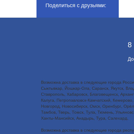
Поделиться с друзьями:
8
До
Возможна доставка в следующие города России
Сыктывкар, Йошкар-Ола, Саранск, Якутск, Влад
Ставрополь, Хабаровск, Благовещенск, Арханге
Калуга, Петропавловск-Камчатский, Кемерово, 
Новгород, Новосибирск, Омск, Оренбург, Орёл
Тамбов, Тверь, Томск, Тула, Тюмень, Ульянов
Ханты-Мансийск, Анадырь, Тура, Салехард.
Возможна доставка в следующие города респуб