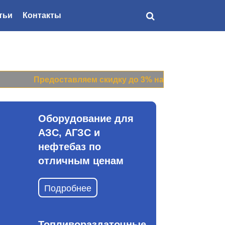
тьи
Контакты
Доставка
по всей России
Предоставляем скидку до 3% на все цены прайс-л
Оборудование для
АЗС, АГЗС и
нефтебаз по
отличным ценам
Подробнее
Топливораздаточные