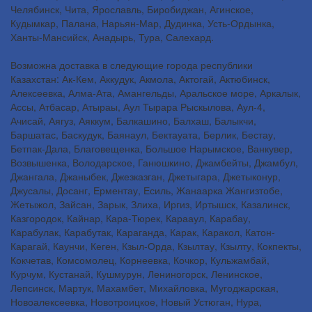
Челябинск, Чита, Ярославль, Биробиджан, Агинское,
Кудымкар, Палана, Нарьян-Мар, Дудинка, Усть-Ордынка,
Ханты-Мансийск, Анадырь, Тура, Салехард.
Возможна доставка в следующие города республики
Казахстан: Ак-Кем, Аккудук, Акмола, Актогай, Актюбинск,
Алексеевка, Алма-Ата, Амангельды, Аральское море, Аркалык,
Ассы, Атбасар, Атыраы, Аул Тырара Рыскылова, Аул-4,
Ачисай, Аягуз, Аяккум, Балкашино, Балхаш, Балыкчи,
Баршатас, Баскудук, Баянаул, Бектауата, Берлик, Бестау,
Бетпак-Дала, Благовещенка, Большое Нарымское, Ванкувер,
Возвышенка, Володарское, Ганюшкино, Джамбейты, Джамбул,
Джангала, Джаныбек, Джезказган, Джетыгара, Джетыконур,
Джусалы, Досанг, Ерментау, Есиль, Жанаарка Жангизтобе,
Жетыжол, Зайсан, Зарык, Злиха, Иргиз, Иртышск, Казалинск,
Казгородок, Кайнар, Кара-Тюрек, Карааул, Карабау,
Карабулак, Карабутак, Караганда, Карак, Каракол, Катон-
Карагай, Каунчи, Кеген, Кзыл-Орда, Кзылтау, Кзылту, Кокпекты,
Кокчетав, Комсомолец, Корнеевка, Кочкор, Кульжамбай,
Курчум, Кустанай, Кушмурун, Лениногорск, Ленинское,
Лепсинск, Мартук, Махамбет, Михайловка, Мугоджарская,
Новоалексеевка, Новотроицкое, Новый Устюган, Нура,