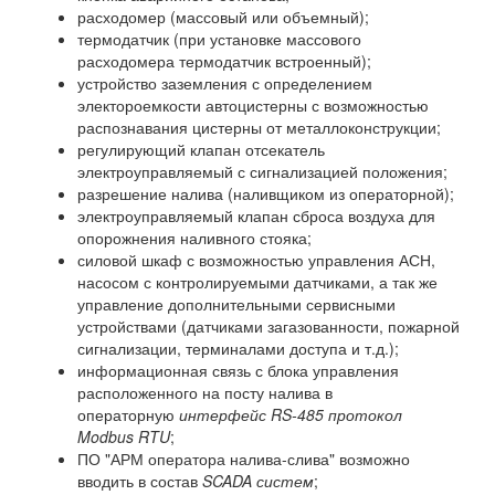
расходомер (массовый или объемный);
термодатчик (при установке массового
расходомера термодатчик встроенный);
устройство заземления с определением
электороемкости автоцистерны с возможностью
распознавания цистерны от металлоконструкции;
регулирующий клапан отсекатель
электроуправляемый с сигнализацией положения;
разрешение налива (наливщиком из операторной);
электроуправляемый клапан сброса воздуха для
опорожнения наливного стояка;
силовой шкаф с возможностью управления АСН,
насосом с контролируемыми датчиками, а так же
управление дополнительными сервисными
устройствами (датчиками загазованности, пожарной
сигнализации, терминалами доступа и т.д.);
информационная связь с блока управления
расположенного на посту налива в
операторную
интерфейс RS-485 протокол
Modbus RTU
;
ПО "АРМ оператора налива-слива" возможно
вводить в состав
SCADA систем
;