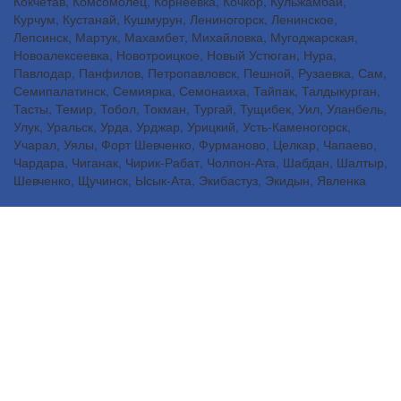
Кокчетав, Комсомолец, Корнеевка, Кочкор, Кульжамбай,
Курчум, Кустанай, Кушмурун, Лениногорск, Ленинское,
Лепсинск, Мартук, Махамбет, Михайловка, Мугоджарская,
Новоалексеевка, Новотроицкое, Новый Устюган, Нура,
Павлодар, Панфилов, Петропавловск, Пешной, Рузаевка, Сам,
Семипалатинск, Семиярка, Семонаиха, Тайпак, Талдыкурган,
Тасты, Темир, Тобол, Токман, Тургай, Тущибек, Уил, Уланбель,
Улук, Уральск, Урда, Урджар, Урицкий, Усть-Каменогорск,
Учарал, Уялы, Форт Шевченко, Фурманово, Целкар, Чапаево,
Чардара, Чиганак, Чирик-Рабат, Чолпон-Ата, Шабдан, Шалтыр,
Шевченко, Щучинск, Ысык-Ата, Экибастуз, Экидын, Явленка