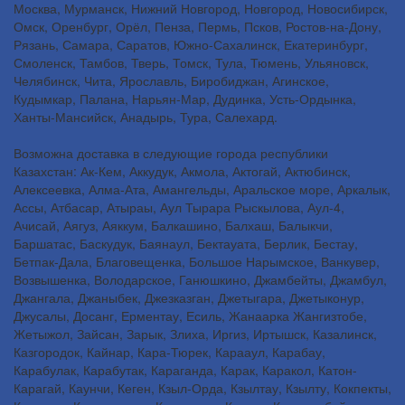
Москва, Мурманск, Нижний Новгород, Новгород, Новосибирск,
Омск, Оренбург, Орёл, Пенза, Пермь, Псков, Ростов-на-Дону,
Рязань, Самара, Саратов, Южно-Сахалинск, Екатеринбург,
Смоленск, Тамбов, Тверь, Томск, Тула, Тюмень, Ульяновск,
Челябинск, Чита, Ярославль, Биробиджан, Агинское,
Кудымкар, Палана, Нарьян-Мар, Дудинка, Усть-Ордынка,
Ханты-Мансийск, Анадырь, Тура, Салехард.
Возможна доставка в следующие города республики
Казахстан: Ак-Кем, Аккудук, Акмола, Актогай, Актюбинск,
Алексеевка, Алма-Ата, Амангельды, Аральское море, Аркалык,
Ассы, Атбасар, Атыраы, Аул Тырара Рыскылова, Аул-4,
Ачисай, Аягуз, Аяккум, Балкашино, Балхаш, Балыкчи,
Баршатас, Баскудук, Баянаул, Бектауата, Берлик, Бестау,
Бетпак-Дала, Благовещенка, Большое Нарымское, Ванкувер,
Возвышенка, Володарское, Ганюшкино, Джамбейты, Джамбул,
Джангала, Джаныбек, Джезказган, Джетыгара, Джетыконур,
Джусалы, Досанг, Ерментау, Есиль, Жанаарка Жангизтобе,
Жетыжол, Зайсан, Зарык, Злиха, Иргиз, Иртышск, Казалинск,
Казгородок, Кайнар, Кара-Тюрек, Карааул, Карабау,
Карабулак, Карабутак, Караганда, Карак, Каракол, Катон-
Карагай, Каунчи, Кеген, Кзыл-Орда, Кзылтау, Кзылту, Кокпекты,