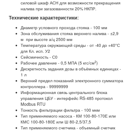
силовой шкаф АСН для возможности прекращения
налива при загазованности 20% НКПР.
Технические характеристики:
Диаметр условного прохода стояка - 100 мм
Зона обслуживания стояка верхнего налива - ±2,9
м при высоте а/ц 2500 мм
Температура окружающей среды - от -40 до +40°С
для Кл. исп. У2
Сейсмичность - С0
2
Рабочее давление - 0,5 МПА (5 кгс/см
)
Дискретность задания дозы в объёмных единицах -
1 л
Верхний предел показаний электронного сумматора
контроллера - 99999999
Информационная связь центрального блока
управления ЦБУ - интерфейс RS-485 протокол
Modbus RTU
Тонкость фильтрации фильтра - 100 мкм
Тип применяемого насоса - КМ 100-80-170Е или
КМС 100-80-180Е или Ш 80-2,5/37,5
Тип применяемого счетчика - объемный счетчик