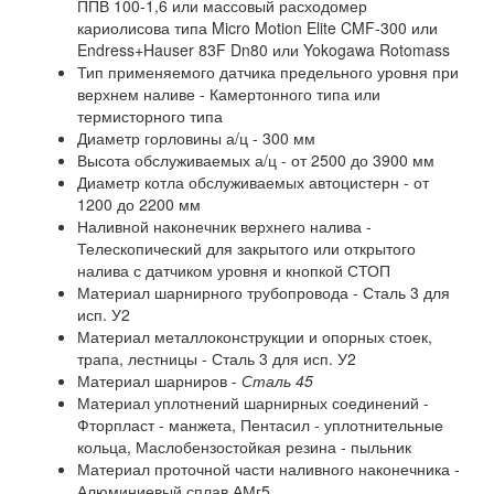
ППВ 100-1,6 или массовый расходомер
кариолисова типа Micro Motion Elite CMF-300 или
Endress+Hauser 83F Dn80 или Yokogawa Rotomass
Тип применяемого датчика предельного уровня при
верхнем наливе - Камертонного типа или
термисторного типа
Диаметр горловины а/ц - 300 мм
Высота обслуживаемых а/ц - от 2500 до 3900 мм
Диаметр котла обслуживаемых автоцистерн - от
1200 до 2200 мм
Наливной наконечник верхнего налива -
Телескопический для закрытого или открытого
налива с датчиком уровня и кнопкой СТОП
Материал шарнирного трубопровода - Сталь 3 для
исп. У2
Материал металлоконструкции и опорных стоек,
трапа, лестницы - Сталь 3 для исп. У2
Материал шарниров -
Сталь 45
Материал уплотнений шарнирных соединений -
Фторпласт - манжета, Пентасил - уплотнительные
кольца, Маслобензостойкая резина - пыльник
Материал проточной части наливного наконечника -
Алюминиевый сплав АМг5